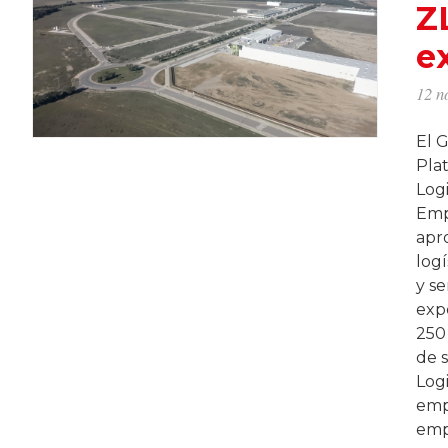
Z
e
12 n
El 
Pla
Logi
Emp
apr
logí
y se
expe
250 
de 
Log
empr
emp