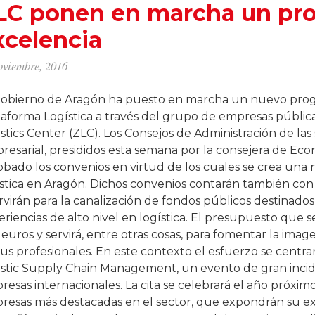
LC ponen en marcha un pr
xcelencia
oviembre, 2016
Gobierno de Aragón ha puesto en marcha un nuevo progr
taforma Logística a través del grupo de empresas pública
stics Center (ZLC). Los Consejos de Administración de la
resarial, presididos esta semana por la consejera de Eco
obado los convenios en virtud de los cuales se crea una
stica en Aragón. Dichos convenios contarán también con l
rvirán para la canalización de fondos públicos destinados
riencias de alto nivel en logística. El presupuesto que se 
euros y servirá, entre otras cosas, para fomentar la ima
sus profesionales. En este contexto el esfuerzo se centr
istic Supply Chain Management, un evento de gran inciden
esas internacionales. La cita se celebrará el año próximo
resas más destacadas en el sector, que expondrán su exp