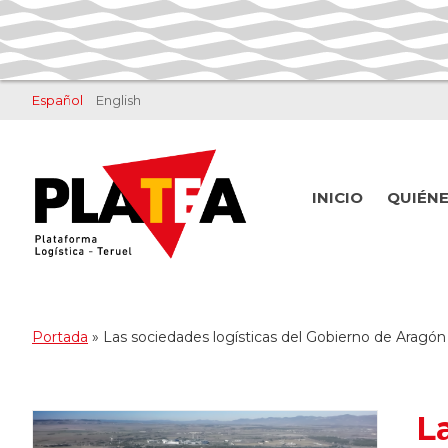
Saltar
Saltar
al
al
contenido
pie
principal
de
Español
English
página
INICIO
QUIÉN
Portada
»
Las sociedades logísticas del Gobierno de Aragó
L