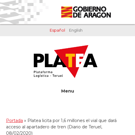
Saltar
Saltar
al
al
contenido
pie
principal
de
Español
English
página
Menu
Portada
»
Platea licita por 1,6 millones el vial que dará
acceso al apartadero de tren (Diario de Teruel,
08/02/2020)