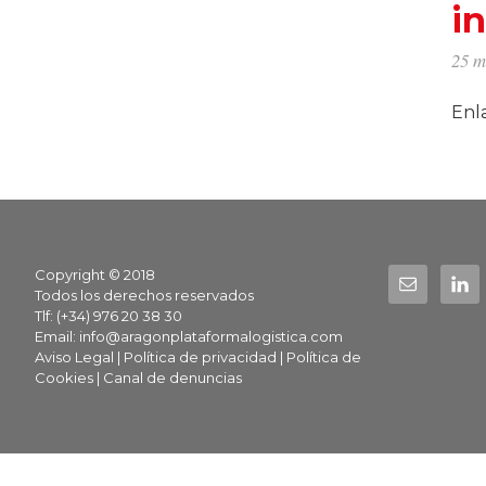
i
25 m
Enl
Footer
Copyright © 2018
Todos los derechos reservados
Tlf: (+34) 976 20 38 30
Email:
info@aragonplataformalogistica.com
Aviso Legal
|
Política de privacidad
|
Política de
Cookies
|
Canal de denuncias