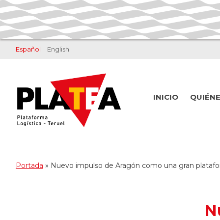
Saltar
Saltar
al
al
contenido
pie
principal
de
Español
English
página
INICIO
QUIÉN
Portada
»
Nuevo impulso de Aragón como una gran platafor
N