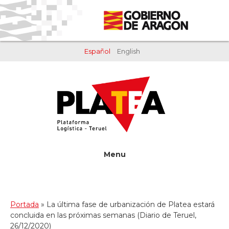
Saltar
Saltar
al
al
contenido
pie
principal
de
Español
English
página
Menu
Portada
»
La última fase de urbanización de Platea estará
concluida en las próximas semanas (Diario de Teruel,
26/12/2020)