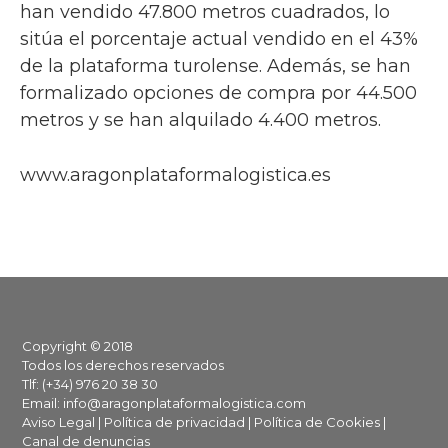
han vendido 47.800 metros cuadrados, lo
sitúa el porcentaje actual vendido en el 43%
de la plataforma turolense. Además, se han
formalizado opciones de compra por 44.500
metros y se han alquilado 4.400 metros.
www.aragonplataformalogistica.es
Footer
Copyright © 2018
Todos los derechos reservados
Tlf: (+34) 976 20 38 30
Email:
info@aragonplataformalogistica.com
Aviso Legal
|
Política de privacidad
|
Política de Cookies
|
Canal de denuncias