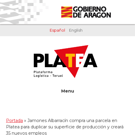
Saltar
Saltar
al
al
contenido
pie
principal
de
Español
English
página
Menu
Portada
»
Jamones Albarracín compra una parcela en
Platea para duplicar su superficie de producción y creará
35 nuevos empleos