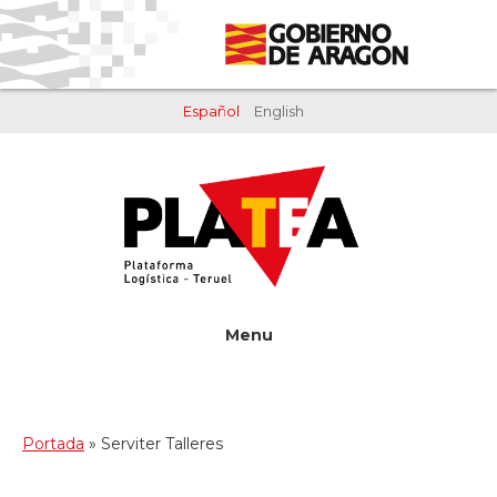
Saltar
Saltar
al
al
contenido
pie
principal
de
Español
English
página
Menu
Portada
»
Serviter Talleres