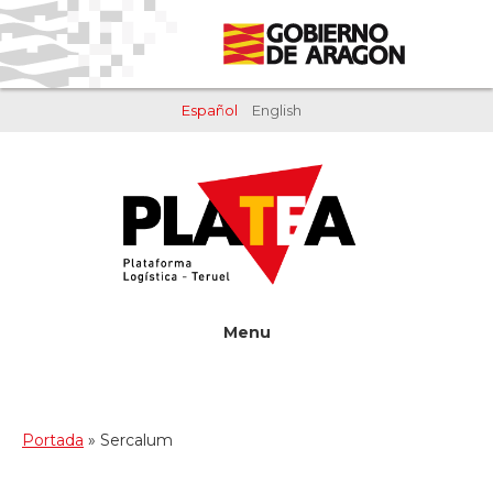
Saltar
Saltar
al
al
contenido
pie
principal
de
Español
English
página
Menu
Portada
»
Sercalum