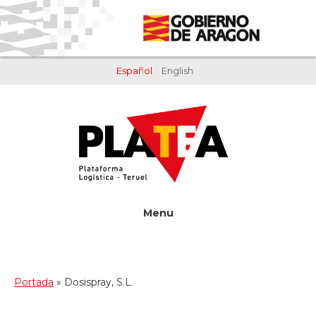
Saltar
Saltar
al
al
contenido
pie
principal
de
Español
English
página
Menu
Portada
»
Dosispray, S.L.