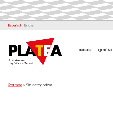
Saltar
Saltar
al
al
contenido
pie
principal
de
Español
English
página
INICIO
QUIÉN
Portada
»
Sin categorizar