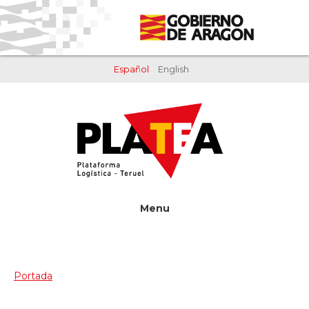
Saltar
Saltar
al
al
contenido
pie
principal
de
Español
English
página
Menu
Portada